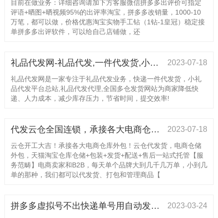
目前在做业务：详细咨询请加下方客服微信拼多多出评价可指定
评语+晒图+晒视频95%的出评率淘宝，拼多多改销量，1000-10
万笔，都可以做，价格优惠淘宝实物手工钻（1钻-1皇冠）稳定接
单拼多多出评软件，可以给自己店铺做，还
礼品代发网-礼品代发,一件代发货,小礼品代发平台
2023-07-18
礼品代发网是一家专注于礼品代发业务，快递一件代发货，小礼
品代发平台总站,礼品代发代理,全国多仓发货网站为商家降低快
递、人力成本，减少库存压力，节省时间，提交效率!
代发云仓全国连锁，承接各大电商仓库外包！为您省时省力省心省钱，价格美丽，欢迎带量咨询！
2023-07-18
云仓开工大吉！承接各大电商仓库外包！云仓代发货，电商仓储
外包，天猫淘宝仓库仓储+包装+发货+配送+售后一站式托管【服
务范畴】电商卖家和B2B，每天单个品牌大到几千几万单，小到几
单的那种，我们都可以代发货、打包和管理商品【
拼多多虚拟号不出快递单号用自动发货即可解决
2023-03-24