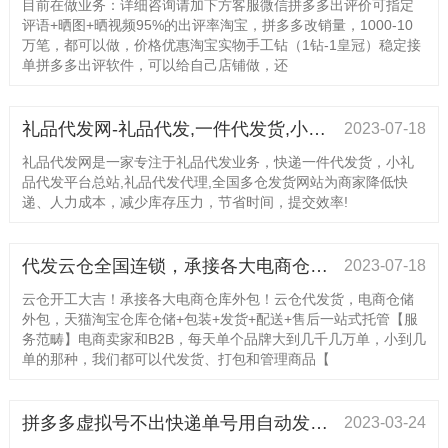
目前在做业务：详细咨询请加下方客服微信拼多多出评价可指定
评语+晒图+晒视频95%的出评率淘宝，拼多多改销量，1000-10
万笔，都可以做，价格优惠淘宝实物手工钻（1钻-1皇冠）稳定接
单拼多多出评软件，可以给自己店铺做，还
礼品代发网-礼品代发,一件代发货,小礼品代发平台
2023-07-18
礼品代发网是一家专注于礼品代发业务，快递一件代发货，小礼
品代发平台总站,礼品代发代理,全国多仓发货网站为商家降低快
递、人力成本，减少库存压力，节省时间，提交效率!
代发云仓全国连锁，承接各大电商仓库外包！为您省时省力省心省钱，价格美丽，欢迎带量咨询！
2023-07-18
云仓开工大吉！承接各大电商仓库外包！云仓代发货，电商仓储
外包，天猫淘宝仓库仓储+包装+发货+配送+售后一站式托管【服
务范畴】电商卖家和B2B，每天单个品牌大到几千几万单，小到几
单的那种，我们都可以代发货、打包和管理商品【
拼多多虚拟号不出快递单号用自动发货即可解决
2023-03-24